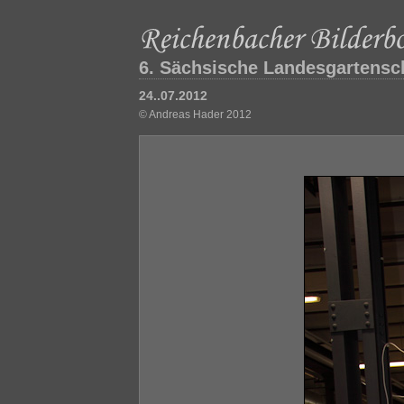
6. Sächsische Landesgartensc
24..07.2012
© Andreas Hader 2012