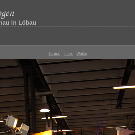
hau in Löbau
Zurück
Index
Weiter