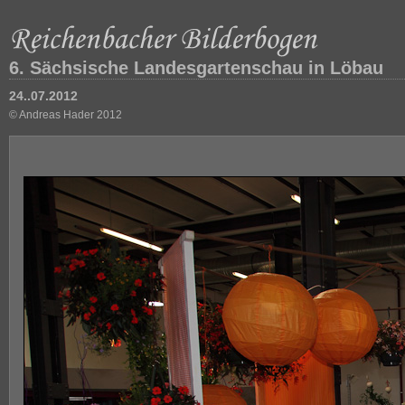
6. Sächsische Landesgartenschau in Löbau
24..07.2012
© Andreas Hader 2012